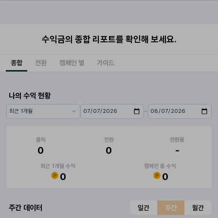
수익금의 종합 리포트를 확인해 보세요.
종합
전환
캠페인 별
가이드
나의 수익 현황
~
기간 프리셋
시작일
종료일
클릭
전환
전환율
0
0
-
최근 1개월 수익
캠페인 총 수익
0
0
주간 데이터
일간
주간
월간