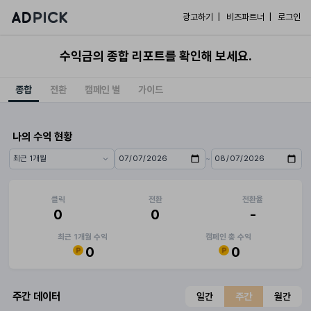
광고하기 |
비즈파트너 |
로그인
수익금의 종합 리포트를 확인해 보세요.
종합
전환
캠페인 별
가이드
나의 수익 현황
~
기간 프리셋
시작일
종료일
클릭
전환
전환율
0
0
-
최근 1개월 수익
캠페인 총 수익
0
0
주간 데이터
일간
주간
월간