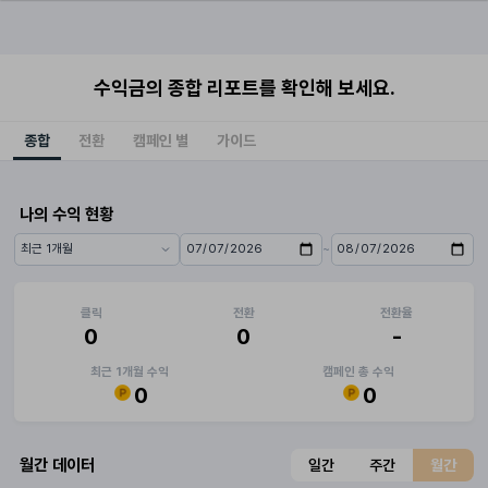
수익금의 종합 리포트를 확인해 보세요.
종합
전환
캠페인 별
가이드
나의 수익 현황
~
기간 프리셋
시작일
종료일
클릭
전환
전환율
0
0
-
최근 1개월 수익
캠페인 총 수익
0
0
월간 데이터
일간
주간
월간