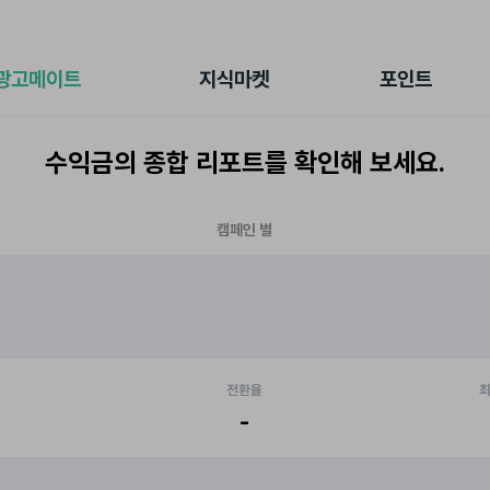
전체 캠페인
지식마켓
포인트샵
나의 캠페인
지식리포트
포인트 충전소
광고메이트
지식마켓
포인트
광고리포트
출석 룰렛
출금 신청
수익금의 종합 리포트를 확인해 보세요.
후원
이용내역
캠페인 별
전환율
최
-