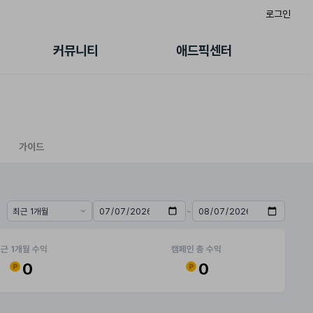
로그인
게시판
FAQ/문의
팸
이용정책
커뮤니티
애드픽센터
랭킹
멤버십 센터
퀘스트
광고툴/API
초대보너스
마이도메인
수익 Live
가이드북
가이드
~
기간 프리셋
시작일
종료일
근 1개월 수익
캠페인 총 수익
0
0