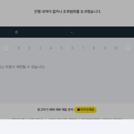
진행 내역이 없거나 조회범위를 초과했습니다.
0
-
1
2
3
4
5
6
7
8
9
10
스 이용이 제한될 수 있습니다.
광고하기
|
매체 제휴
|
메일 문의
|
카카오채널
(주)오드엠 ㅣ 대표 박무순 ㅣ 사업자 214-88-71058 ㅣ 통신판매 2012-서울강남-02916
경기 성남시 분당구 대왕판교로 660, 유스페이스1 A동 101호, 내 109호
이용약관
|
개인정보처리방침
|
© 2026 ODDM. All rights reserved.