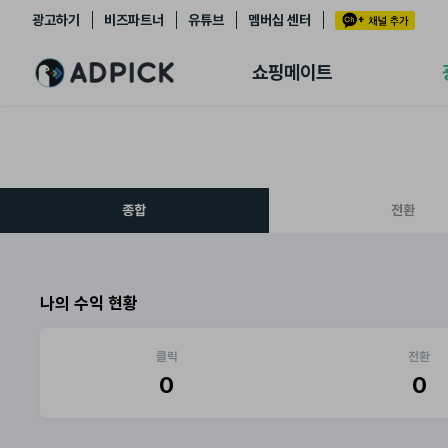
광고하기
비즈파트너
유튜브
멤버십 센터
추천상품
제휴몰
쇼핑메이트
쇼핑 에이전트
BETA
쇼핑리포트
링크관리
마이숍
종합
전환
나의 수익 현황
클릭
전환
0
0