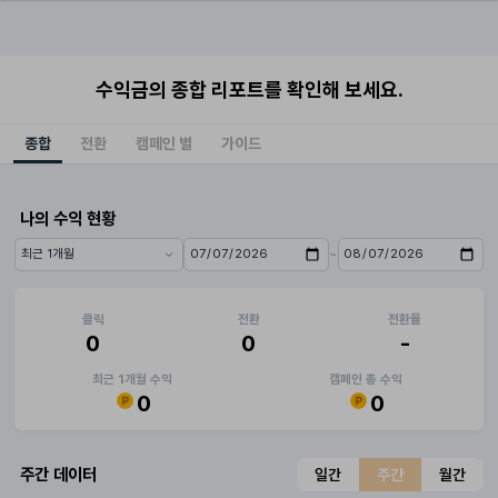
수익금의 종합 리포트를 확인해 보세요.
종합
전환
캠페인 별
가이드
나의 수익 현황
~
기간 프리셋
시작일
종료일
클릭
전환
전환율
0
0
-
최근 1개월 수익
캠페인 총 수익
0
0
주간 데이터
일간
주간
월간