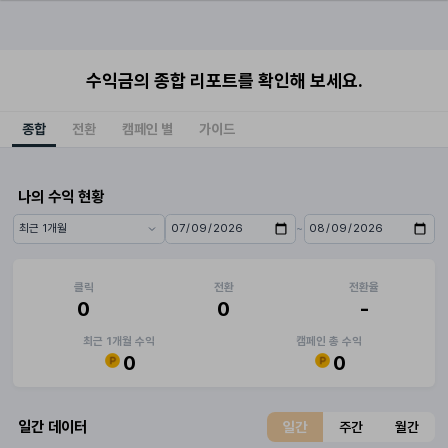
수익금의 종합 리포트를 확인해 보세요.
종합
전환
캠페인 별
가이드
나의 수익 현황
~
기간 프리셋
시작일
종료일
클릭
전환
전환율
0
0
-
최근 1개월 수익
캠페인 총 수익
0
0
일간 데이터
일간
주간
월간