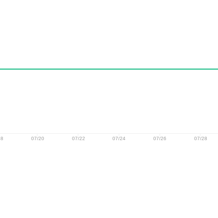
18
07/20
07/22
07/24
07/26
07/28