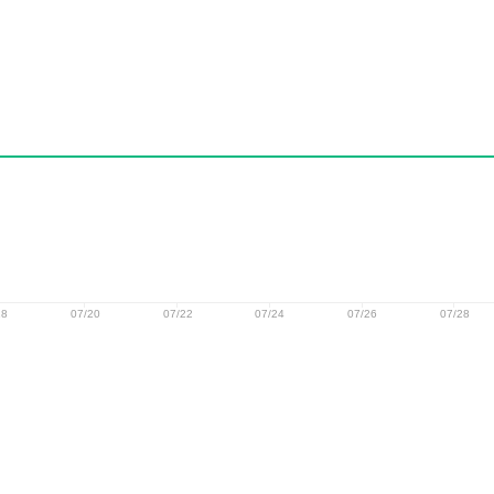
18
07/20
07/22
07/24
07/26
07/28