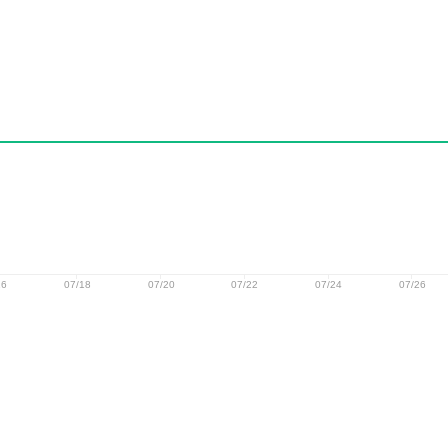
16
07/18
07/20
07/22
07/24
07/26