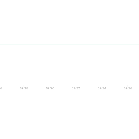
16
07/18
07/20
07/22
07/24
07/26