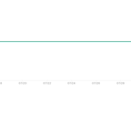
18
07/20
07/22
07/24
07/26
07/28