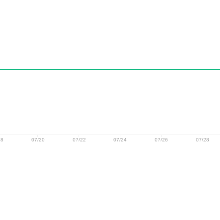
18
07/20
07/22
07/24
07/26
07/28