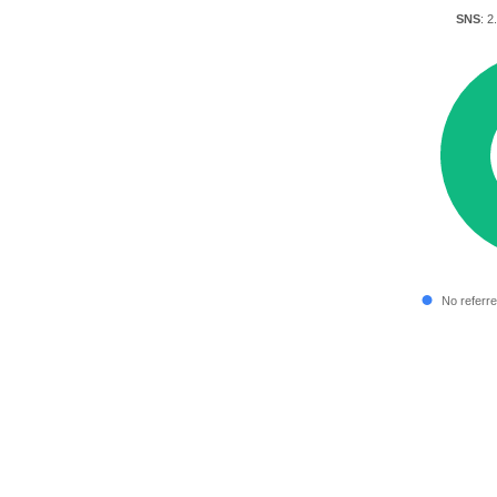
SNS
: 2
No referre