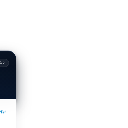
스
가능!