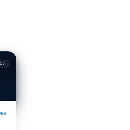
스
가능!