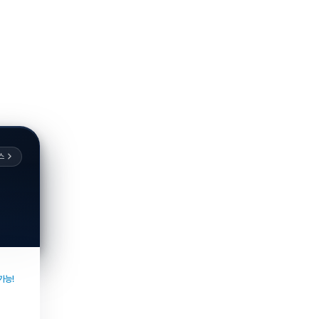
스
가능!