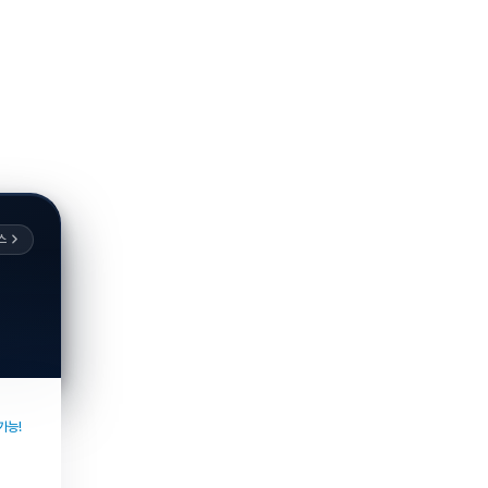
스
가능!