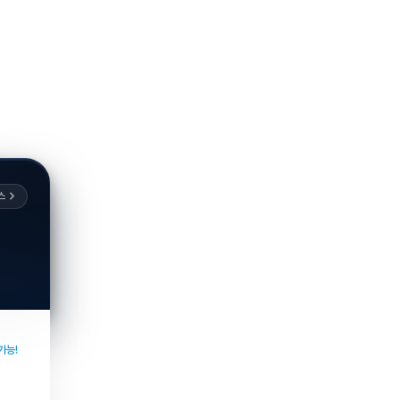
스
가능!