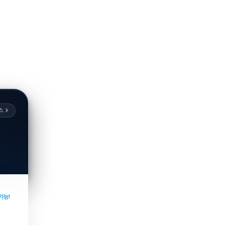
스
가능!