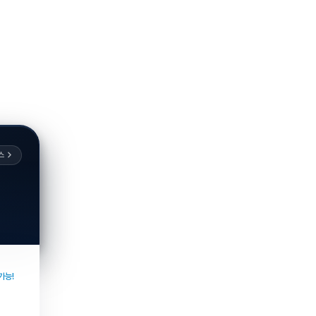
스
가능!