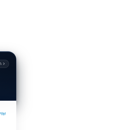
스
가능!