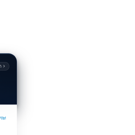
스
가능!