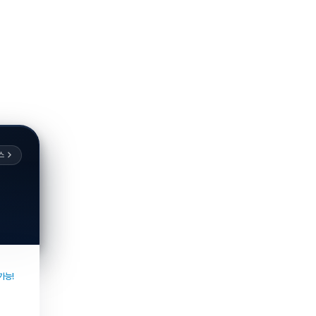
스
가능!