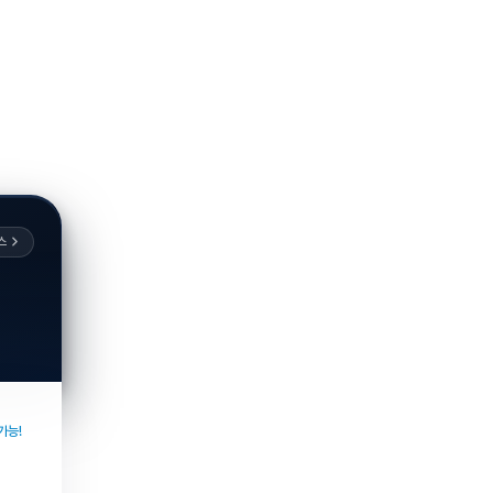
스
가능!