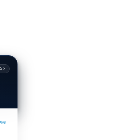
스
가능!