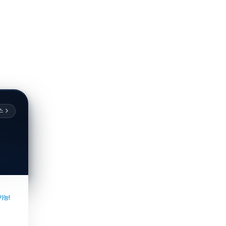
스
가능!