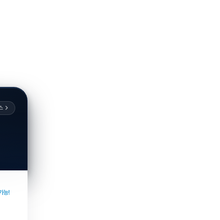
스
가능!