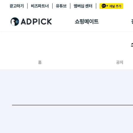
광고하기
비즈파트너
유튜브
멤버십 센터
추천상품
제휴몰
쇼핑메이트
쇼핑 에이전트
BETA
쇼핑리포트
링크관리
마이숍
홈
공지