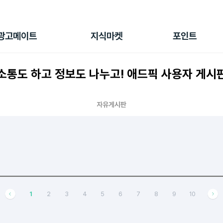
전체 캠페인
지식마켓
포인트샵
나의 캠페인
지식리포트
포인트 충전소
광고메이트
지식마켓
포인트
광고리포트
출석 룰렛
출금 신청
소통도 하고 정보도 나누고! 애드픽 사용자 게시
후원
이용내역
자유게시판
1
2
3
4
5
6
7
8
9
10