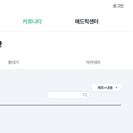
로그인
게시판
FAQ/문의
팸
이용정책
커뮤니티
애드픽센터
랭킹
멤버십 센터
퀘스트
광고툴/API
판
초대보너스
마이도메인
수익 Live
가이드북
뽐내기
아카데미
제목+내용