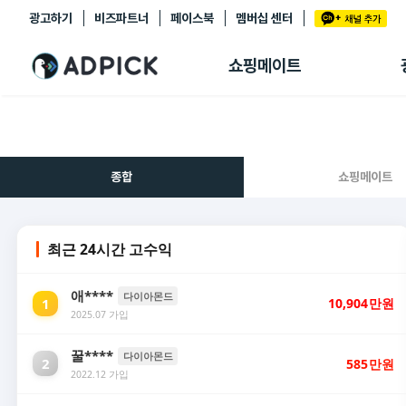
광고하기
비즈파트너
페이스북
멤버십 센터
추천상품
제휴몰
쇼핑메이트
쇼핑 에이전트
BETA
쇼핑리포트
링크관리
마이숍
종합
쇼핑메이트
최근 24시간 고수익
애****
다이아몬드
1
10,904
만원
2025.07 가입
꿀****
다이아몬드
2
585
만원
2022.12 가입