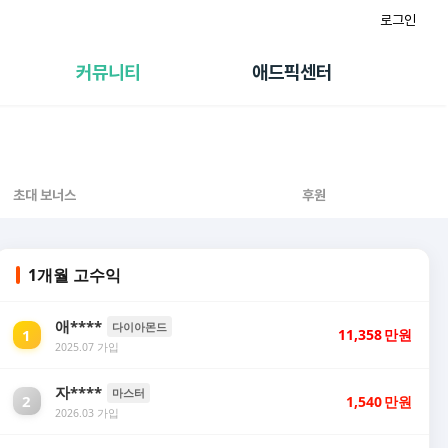
로그인
게시판
FAQ/문의
팸
이용정책
커뮤니티
애드픽센터
랭킹
멤버십 센터
퀘스트
광고툴/API
초대보너스
마이도메인
수익 Live
가이드북
초대 보너스
후원
1개월 고수익
애****
다이아몬드
1
11,358
만원
2025.07 가입
자****
마스터
2
1,540
만원
2026.03 가입