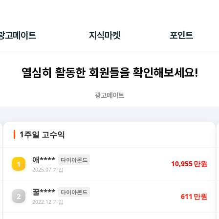
전체 캠페인
지식마켓
포인트샵
나의 캠페인
지식리포트
포인트 충전소
광고메이트
지식마켓
포인트
광고리포트
출석 룰렛
출금 신청
열심히 활동한 회원들을 확인해보세요!
후원
이용내역
광고메이트
1주일 고수익
애****
다이아몬드
1
10,955
만원
2025.07 가입
꿀****
다이아몬드
2
611
만원
2022.12 가입