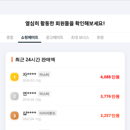
열심히 활동한 회원들을 확인해보세요!
종합
쇼핑메이트
광고메이트
초대 보너스
후원
최근 24시간 판매액
자****
마스터
1
4,088
만원
2026.03 가입
연****
마스터
2
3,776
만원
2016.04 가입
샵****
다이아몬드
3
3,257
만원
2022.04 가입