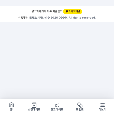
광고하기
|
매체 제휴
|
메일 문의
|
카카오채널
이용약관
|
개인정보처리방침
|
© 2026 ODDM. All rights reserved.
쇼핑몰 구경하기
방문시 1G
홈
쇼핑메이트
광고메이트
포인트
더보기