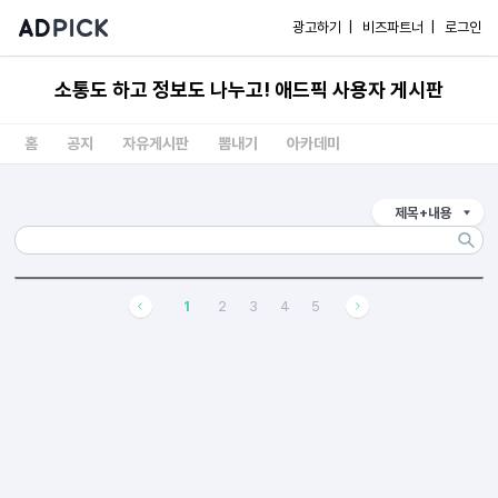
광고하기 |
비즈파트너 |
로그인
소통도 하고 정보도 나누고! 애드픽 사용자 게시판
홈
공지
자유게시판
뽐내기
아카데미
제목+내용
1
2
3
4
5