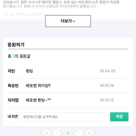
더보기
응원하기
총
3
의 응원글
지민
홧팅
18.04.23
육승민
베토벤 파이팅!!
18.03.18
지지맘
베토벤 퐛팅~^^
18.03.12
내 의견
1