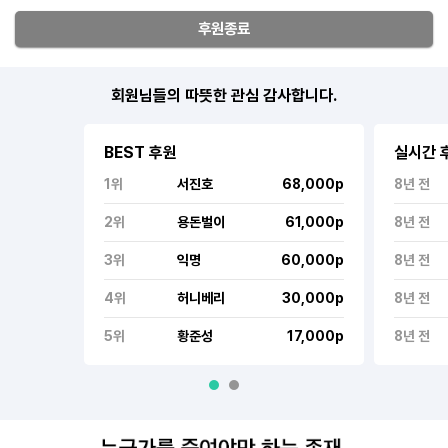
후원종료
회원님들의 따뜻한 관심 감사합니다.
BEST 후원
실시간 
1위
서진호
68,000p
8년 전
2위
용돈벌이
61,000p
8년 전
3위
익명
60,000p
8년 전
4위
허니베리
30,000p
8년 전
5위
황준성
17,000p
8년 전