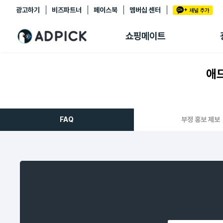
광고하기
비즈파트너
페이스북
멤버십 센터
추천상품
제휴몰
쇼핑메이트
쇼핑 에이전트
BETA
쇼핑리포트
애드
링크관리
마이숍
FAQ
부정 홍보 제보