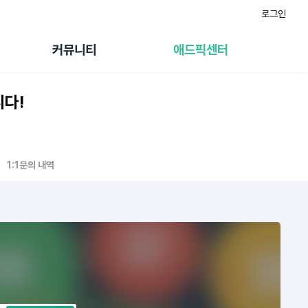
로그인
게시판
FAQ/문의
팸
이용정책
커뮤니티
애드픽센터
랭킹
멤버십 센터
퀘스트
광고툴/API
니다!
초대보너스
마이도메인
수익 Live
가이드북
1:1문의 내역