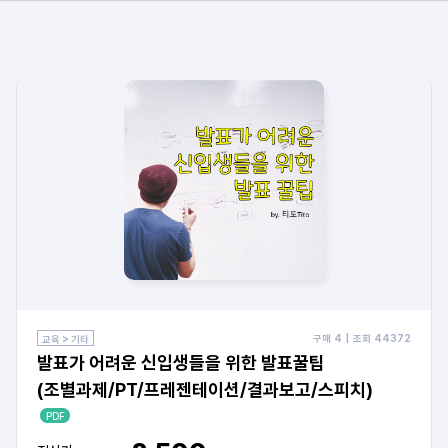
구매
4
| 조회
44372
교육 > 기타
발표가 어려운 신입생들을 위한 발표꿀팁
(조별과제/PT/프레젠테이션/결과보고/스피치)
PDF