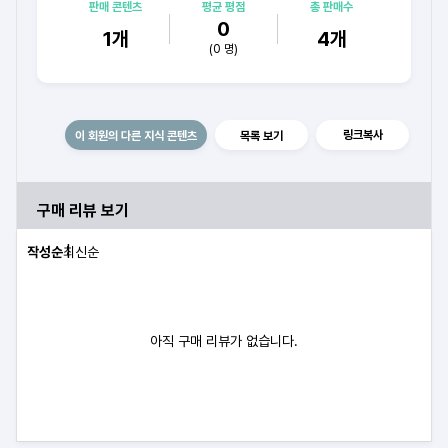
프레젠테이션 경진대회 최우수. / 각종 대외활동 발표경력 및
판매 콘텐츠
평균 평점
총 판매수
수상경력 / 삼성 아카데미 수료식 발표 최우수상 수상 / E공공기관
0
1
개
4
개
OJT 결과발표 최우수상 수상
(
0
명)
링크복사
이 회원의 다른 지식 콘텐츠
목록 보기
구매 리뷰 보기
작성순
최신순
아직 구매 리뷰가 없습니다.