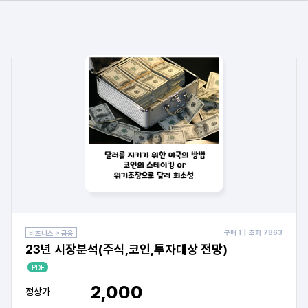
구매
1
| 조회
7863
비즈니스 > 금융
23년 시장분석(주식,코인,투자대상 전망)
PDF
2,000
정상가