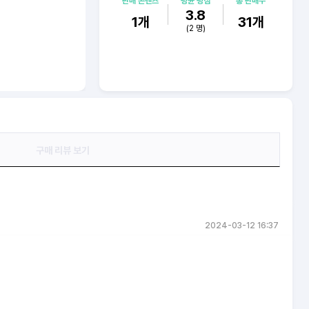
판매 콘텐츠
평균 평점
총 판매수
3.8
1
개
31
개
(
2
명)
구매 리뷰 보기
2024-03-12 16:37