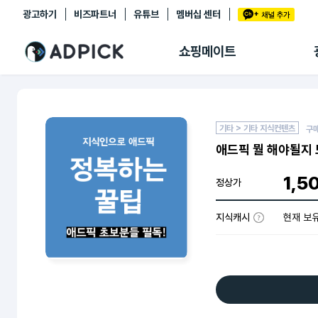
광고하기
비즈파트너
유튜브
멤버십 센터
추천상품
제휴몰
쇼핑메이트
쇼핑 에이전트
BETA
쇼핑리포트
링크관리
마이숍
기타 > 기타 지식컨텐츠
구
애드픽 뭘 해야될지 
1,5
정상가
지식캐시
현재 보