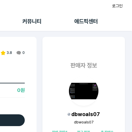
로그인
게시판
FAQ/문의
팸
이용정책
커뮤니티
애드픽센터
랭킹
멤버십 센터
퀘스트
광고툴/API
초대보너스
마이도메인
수익 Live
가이드북
3.8
0
판매자 정보
0원
dbwoals07
dbwoals07