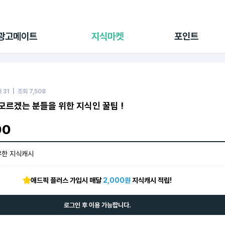
전체 캠페인
지식마켓
포인트샵
나의 캠페인
지식리포트
포인트 충전소
광고메이트
지식마켓
포인트
광고리포트
출석 룰렛
출금 신청
후원
이용내역
매
31
| 조회
7,508
모르겠는 분들을 위한 지식인 꿀팁 !
00
유한 지식캐시
애드픽 플러스 가입시 매달
2,000원
지식캐시 적립!
로그인 후 이용 가능합니다.