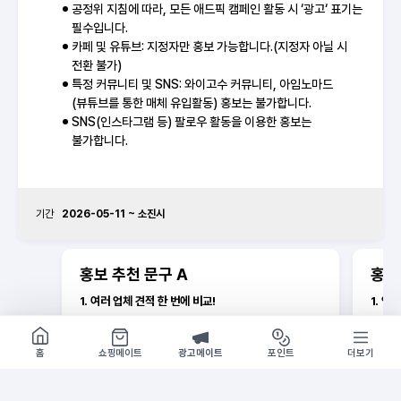
공정위 지침에 따라, 모든 애드픽 캠페인 활동 시 ‘광고‘ 표기는
필수입니다.
카페 및 유튜브: 지정자만 홍보 가능합니다.(지정자 아닐 시
전환 불가)
특정 커뮤니티 및 SNS: 와이고수 커뮤니티, 아임노마드
(뷰튜브를 통한 매체 유입활동) 홍보는 불가합니다.
SNS(인스타그램 등) 팔로우 활동을 이용한 홍보는
불가합니다.
기간
2026-05-11 ~ 소진시
홍보 추천 문구
A
홍보
1. 여러 업체 견적 한 번에 비교!
1. 업
헬로입주 역경매로 가성비 업체 찾기
헬로입
쇼핑몰 구경하기
방문시 1G
2. 입주 준비, 비싸게 하지 마세요
2. 가
홈
쇼핑메이트
광고메이트
포인트
더보기
업체들이 경쟁하니까 더 합리적인 가격
헬로입
3. 가격은 낮게, 만족도는 높게
3. 입
헬로입주에서 가성비 업체 쉽게 찾기
역경매