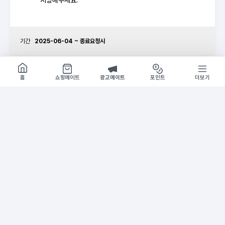
기간
2025-06-04 ~ 종료요청시
쇼핑몰 구경하기
방문시 1G
홍보 추천 문구
A
홍보
홈
쇼핑메이트
광고메이트
포인트
더보기
내 실력&맞춤 토플 공부법 제공
외국어
★토플 무료 레벨테스트★
★토플
#토플#토플인강 #토플시험
★해커
#토플
*[1위
‘대학생
홍보 문구 복사
홍보 자료 활용