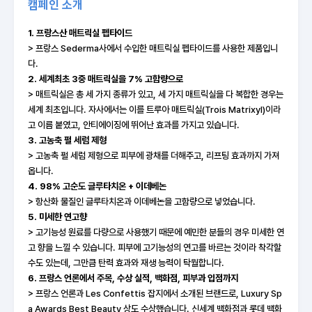
캠페인 소개
1. 프랑스산 매트릭실 펩타이드
> 프랑스 Sederma사에서 수입한 매트릭실 펩타이드를 사용한 제품입니
다.
2. 세계최초 3중 매트릭실을 7% 고함량으로
> 매트릭실은 총 세 가지 종류가 있고, 세 가지 매트릭실을 다 복합한 경우는
세계 최초입니다. 자사에서는 이를 트루아 매트릭실(Trois Matrixyl)이라
고 이름 붙였고, 안티에이징에 뛰어난 효과를 가지고 있습니다.
3. 고농축 펄 세럼 제형
> 고농축 펄 세럼 제형으로 피부에 광채를 더해주고, 리프팅 효과까지 가져
옵니다.
4. 98% 고순도 글루타치온 + 이데베논
> 항산화 물질인 글루타치온과 이데베논을 고함량으로 넣었습니다.
5. 미세한 연고향
> 고기능성 원료를 다량으로 사용했기 때문에 예민한 분들의 경우 미세한 연
고 향을 느낄 수 있습니다. 피부에 고기능성의 연고를 바르는 것이라 착각할
수도 있는데, 그만큼 탄력 효과와 재생 능력이 탁월합니다.
6. 프랑스 언론에서 주목, 수상 실적, 백화점, 피부과 입점까지
> 프랑스 언론과 Les Confettis 잡지에서 소개된 브랜드로, Luxury Sp
a Awards Best Beauty 상도 수상했습니다. 신세계 백화점과 롯데 백화