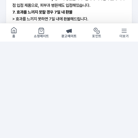
점 입점 제품으로, 피부과 병원에도 입점해있습니다.
7. 효과를 느끼지 못할 경우 7일 내 환불
> 효과를 느끼지 못하면 7일 내에 환불해드립니다.
8. 놀라운 흡수력
쇼핑몰 구경하기
방문시 1G
> '믿기 어려울 정도로 빠르게 흡수되었다'라고 품평할만큼 흡수력이 뛰어납
홈
쇼핑메이트
광고메이트
포인트
더보기
니다. 듬뿍 발라서 사용하더라도 온전히 피부에 흡수시킬 수 있습니다.
기간
2025-07-08 ~ 소진시
홍보 추천 문구
A
프랑스산 매트릭실 펩타이드를 7% 고함량 함유한 초고
기능성 안티에이징 세럼 추천. 미세한 연고향이 느껴지
는 초고기능성 세럼.