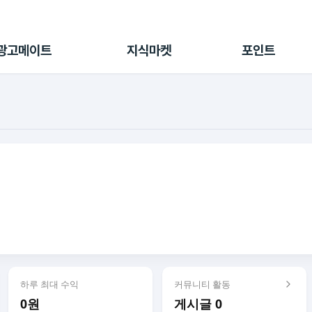
전체 캠페인
지식마켓
포인트샵
나의 캠페인
지식리포트
포인트 충전소
광고메이트
지식마켓
포인트
광고리포트
출석 룰렛
출금 신청
후원
이용내역
하루 최대 수익
커뮤니티 활동
0원
게시글 0