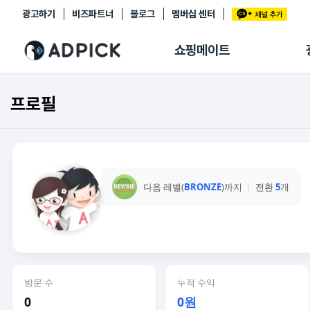
광고하기
비즈파트너
블로그
멤버십 센터
추천상품
제휴몰
쇼핑메이트
쇼핑 에이전트
BETA
쇼핑리포트
프로필
링크관리
마이숍
다음 레벨(
BRONZE
)까지
전환
5
개
방문 수
누적 수익
0
0원