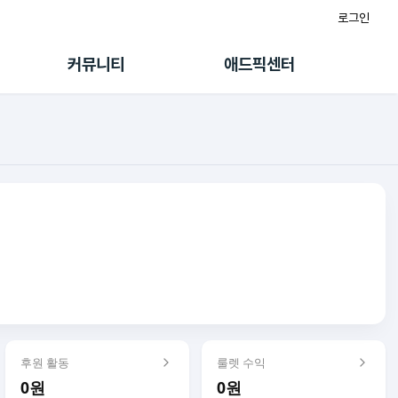
로그인
게시판
FAQ/문의
팸
이용정책
커뮤니티
애드픽센터
랭킹
멤버십 센터
퀘스트
광고툴/API
초대보너스
마이도메인
수익 Live
가이드북
후원 활동
룰렛 수익
0원
0원