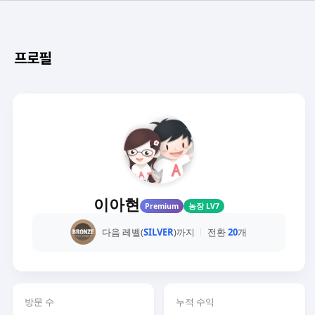
프로필
이아현
Premium
농장 LV7
다음 레벨(
SILVER
)까지
전환
20
개
방문 수
누적 수익