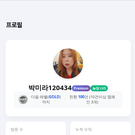
프로필
박미라120434
Premium
농장 LV3
다음 레벨(
GOLD
)
전환
100
건 (10건이상 캠페
까지
인 3개)
방문 수
누적 수익