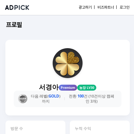
광고하기 |
비즈파트너 |
로그인
프로필
서경아
Premium
농장 LV30
다음 레벨(
GOLD
)
전환
100
건 (10건이상 캠페
까지
인 3개)
방문 수
누적 수익