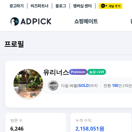
광고하기
비즈파트너
블로그
멤버십 센터
추천상품
제휴몰
쇼핑메이트
쇼핑 에이전트
BETA
쇼핑리포트
프로필
링크관리
마이숍
유리너스
Premium
농장 LV29
다음 레벨(
GOLD
)까지
전환
100
건 (10
방문 수
누적 수익
6,246
2,158,051원