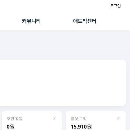
로그인
게시판
FAQ/문의
팸
이용정책
커뮤니티
애드픽센터
랭킹
멤버십 센터
퀘스트
광고툴/API
초대보너스
마이도메인
수익 Live
가이드북
후원 활동
룰렛 수익
0원
15,910원