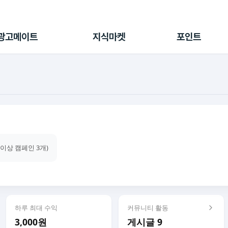
전체 캠페인
지식마켓
포인트샵
나의 캠페인
지식리포트
포인트 충전소
광고메이트
지식마켓
포인트
광고리포트
출석 룰렛
출금 신청
후원
이용내역
건이상 캠페인 3개)
하루 최대 수익
커뮤니티 활동
3,000원
게시글 9