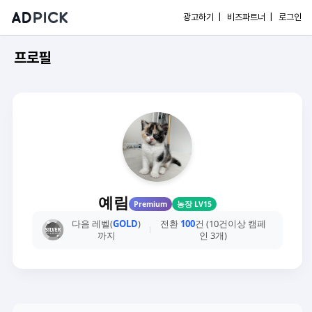
광고하기 |
비즈파트너 |
로그인
프로필
예림
Premium
농장 LV15
다음 레벨(
GOLD
)
전환
100
건 (10건이상 캠페
까지
인 3개)