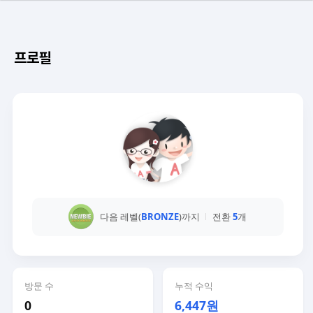
프로필
다음 레벨(
BRONZE
)까지
전환
5
개
방문 수
누적 수익
0
6,447원