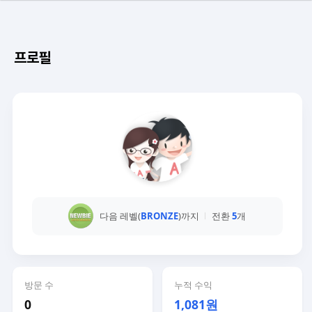
프로필
다음 레벨(
BRONZE
)까지
전환
5
개
방문 수
누적 수익
0
1,081원