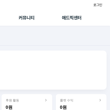
로그인
게시판
FAQ/문의
팸
이용정책
커뮤니티
애드픽센터
랭킹
멤버십 센터
퀘스트
광고툴/API
초대보너스
마이도메인
수익 Live
가이드북
후원 활동
룰렛 수익
0원
0원