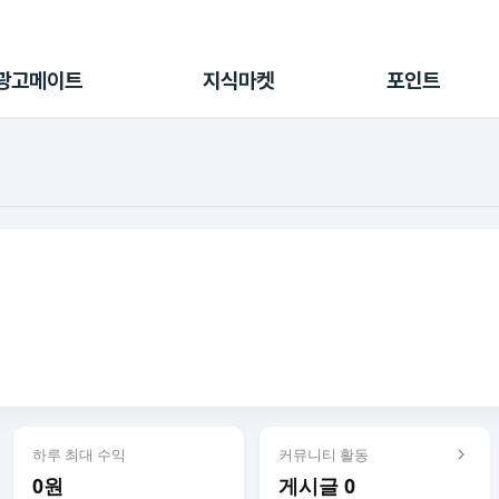
전체 캠페인
지식마켓
포인트샵
나의 캠페인
지식리포트
포인트 충전소
광고메이트
지식마켓
포인트
광고리포트
출석 룰렛
출금 신청
후원
이용내역
하루 최대 수익
커뮤니티 활동
0원
게시글 0