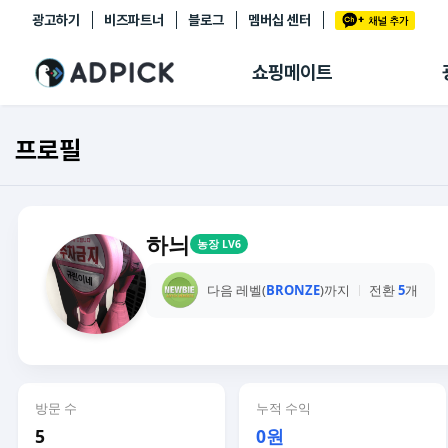
광고하기
비즈파트너
블로그
멤버십 센터
추천상품
제휴몰
쇼핑메이트
쇼핑 에이전트
BETA
쇼핑리포트
프로필
링크관리
마이숍
하늬
농장 LV6
다음 레벨(
BRONZE
)까지
전환
5
개
방문 수
누적 수익
5
0원