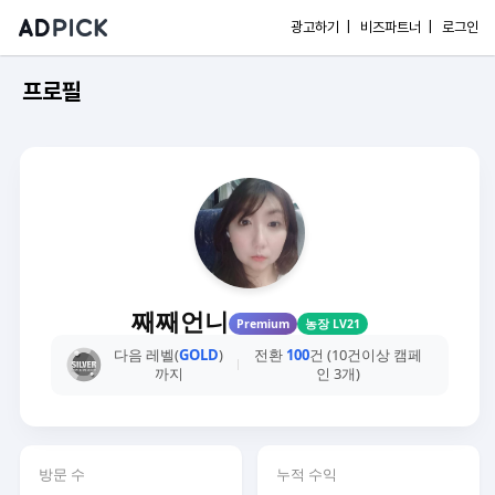
광고하기 |
비즈파트너 |
로그인
프로필
째째언니
Premium
농장 LV21
다음 레벨(
GOLD
)
전환
100
건 (10건이상 캠페
까지
인 3개)
방문 수
누적 수익