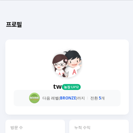
프로필
tw
농장 LV12
다음 레벨(
BRONZE
)까지
전환
5
개
방문 수
누적 수익